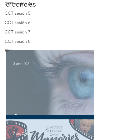
creencias
CCT sesión 4
CCT sesión 5
CCT sesión 6
CCT sesión 7
CCT sesión 8
RFT
3 ene 2021
ÉCHALE UN
VISTAZO AL
7 dic 2020
PASADO