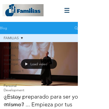
Blog
FAMILIAS
FAMILIAS
valentía,
superación,
investigar, a
Load video
CCT sesión 1
Familias
Personal
Development
¿Estoy preparado para ser yo
CCT sesión 2
mismo? ... Empieza por tus
CCT sesión 3