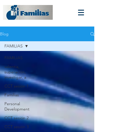
Blog
FAMILIAS
FAMILIAS
valentía,
superación,
investigar, a
CCT sesión 1
Familias
Personal
Development
CCT sesión 2
CCT sesión 3